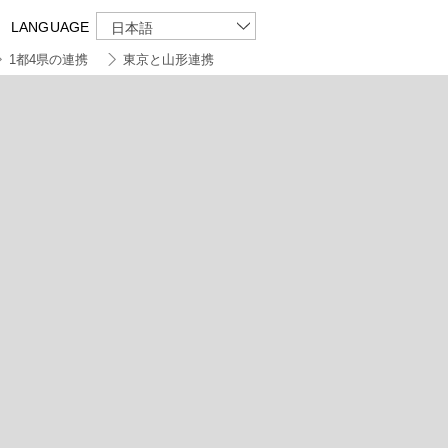
LANGUAGE
日本語
1都4県の連携
東京と山形連携