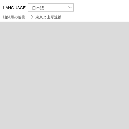
LANGUAGE
日本語
1都4県の連携
東京と山形連携