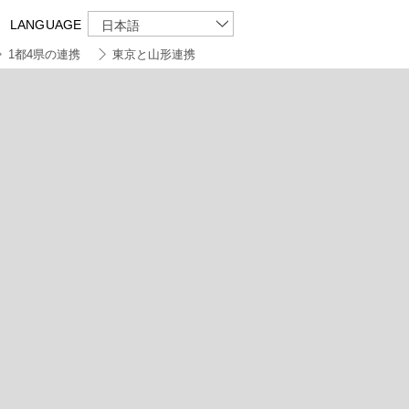
LANGUAGE
日本語
1都4県の連携
東京と山形連携