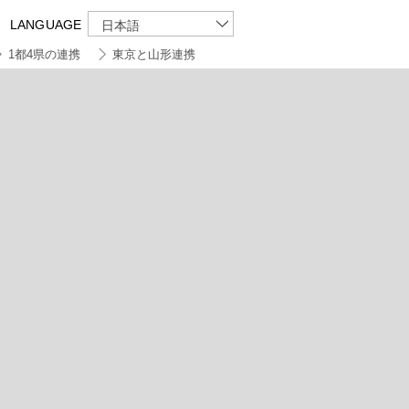
LANGUAGE
日本語
1都4県の連携
東京と山形連携