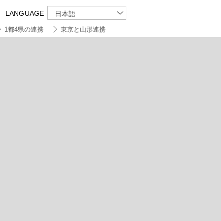
LANGUAGE
日本語
1都4県の連携
東京と山形連携