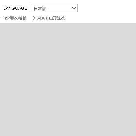
LANGUAGE
日本語
1都4県の連携
東京と山形連携