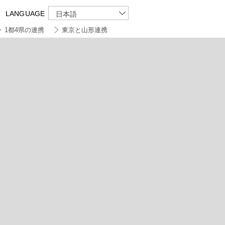
LANGUAGE
日本語
1都4県の連携
東京と山形連携