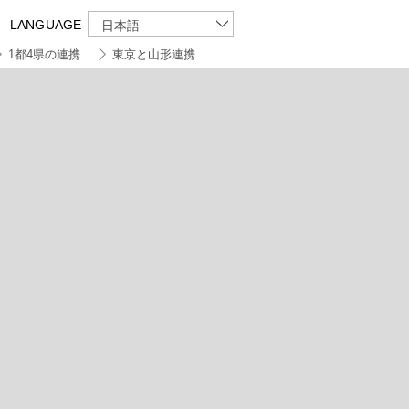
LANGUAGE
日本語
1都4県の連携
東京と山形連携