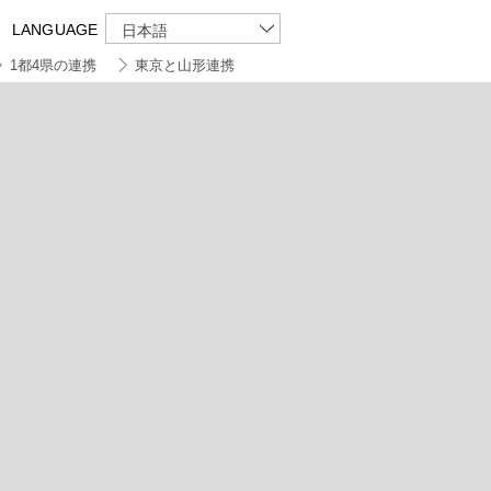
LANGUAGE
日本語
1都4県の連携
東京と山形連携