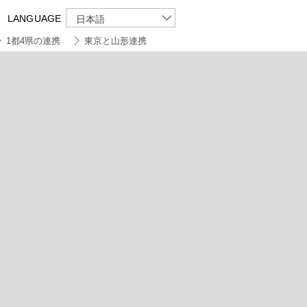
LANGUAGE
日本語
1都4県の連携
東京と山形連携