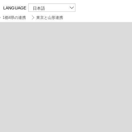
LANGUAGE
日本語
1都4県の連携
東京と山形連携