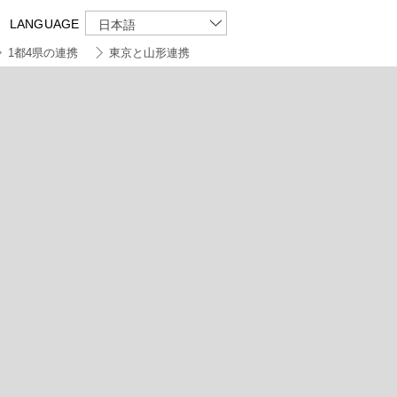
LANGUAGE
日本語
1都4県の連携
東京と山形連携