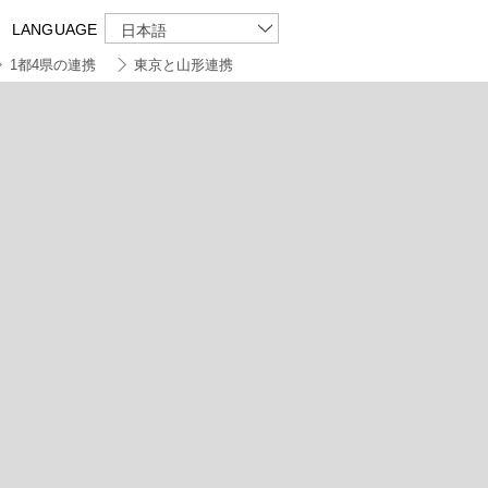
LANGUAGE
日本語
1都4県の連携
東京と山形連携