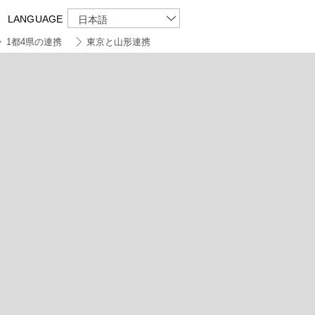
LANGUAGE
日本語
1都4県の連携
東京と山形連携