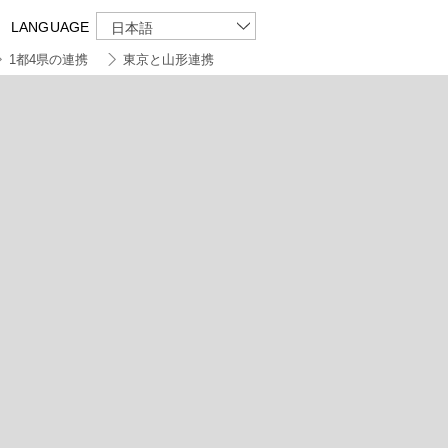
LANGUAGE
日本語
1都4県の連携
東京と山形連携