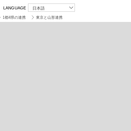
LANGUAGE
日本語
1都4県の連携
東京と山形連携