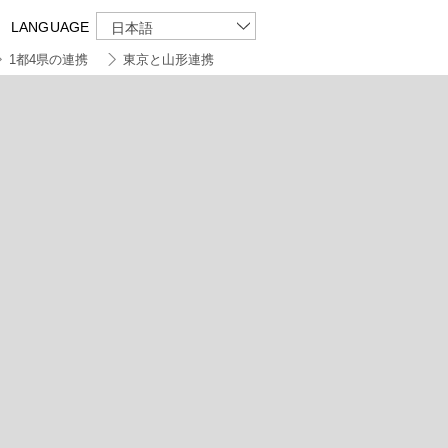
LANGUAGE
日本語
1都4県の連携
東京と山形連携