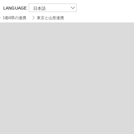
LANGUAGE
日本語
1都4県の連携
東京と山形連携