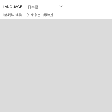
LANGUAGE
日本語
1都4県の連携
東京と山形連携