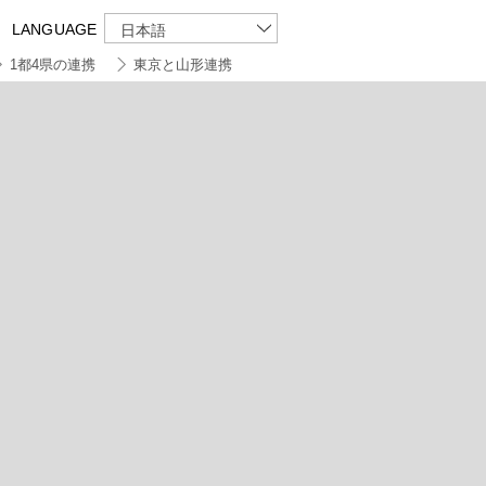
LANGUAGE
日本語
1都4県の連携
東京と山形連携