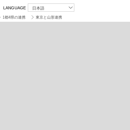
LANGUAGE
日本語
1都4県の連携
東京と山形連携