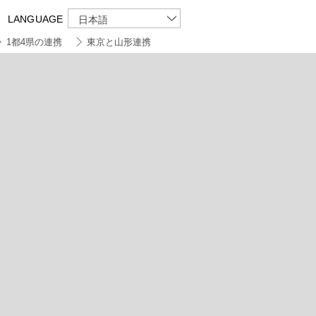
LANGUAGE
日本語
1都4県の連携
東京と山形連携