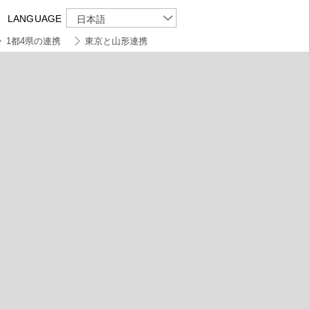
LANGUAGE
日本語
1都4県の連携
東京と山形連携