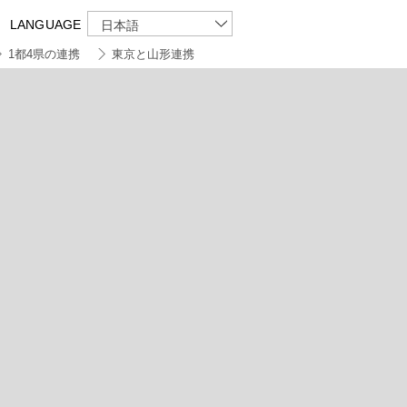
LANGUAGE
日本語
1都4県の連携
東京と山形連携