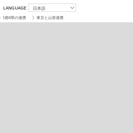
LANGUAGE
日本語
1都4県の連携
東京と山形連携