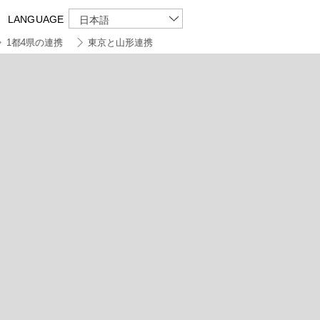
LANGUAGE
日本語
1都4県の連携
東京と山形連携