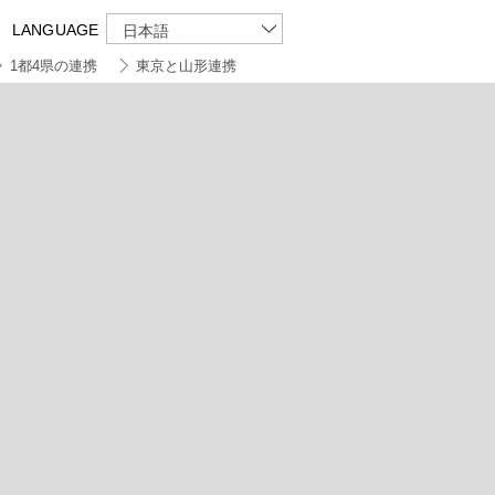
LANGUAGE
日本語
1都4県の連携
東京と山形連携