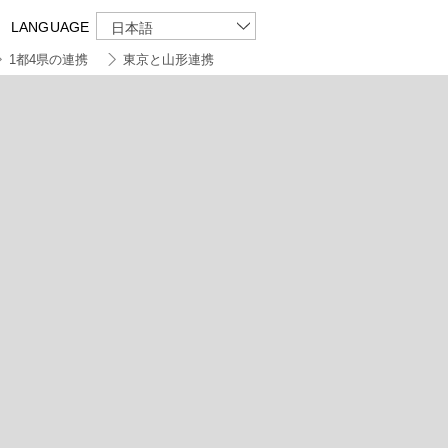
LANGUAGE
日本語
1都4県の連携
東京と山形連携