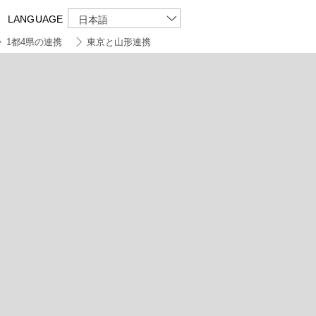
LANGUAGE
日本語
1都4県の連携
東京と山形連携