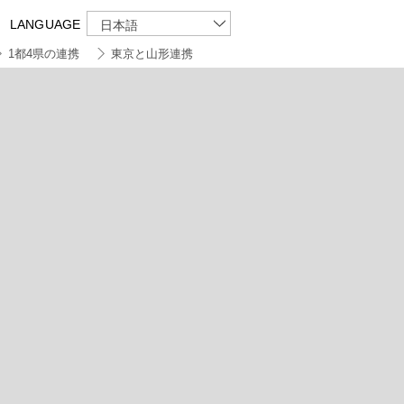
LANGUAGE
日本語
1都4県の連携
東京と山形連携