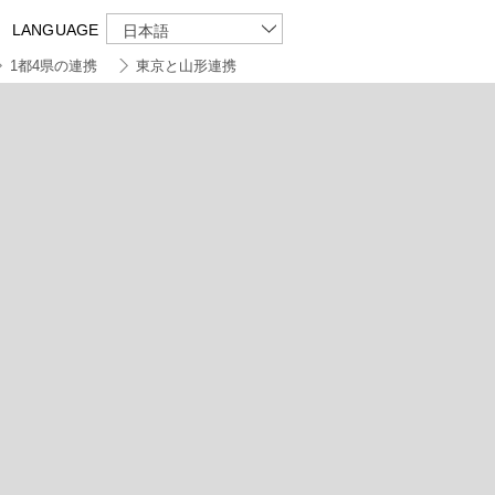
LANGUAGE
日本語
1都4県の連携
東京と山形連携