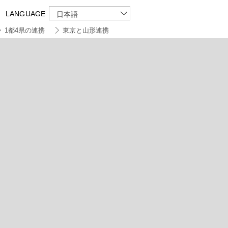
LANGUAGE
日本語
1都4県の連携
東京と山形連携