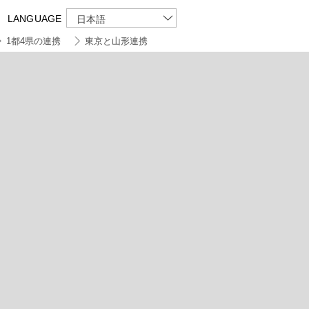
LANGUAGE
日本語
1都4県の連携
東京と山形連携