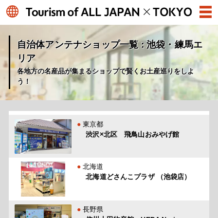
自治体アンテナショップ一覧 : 池袋・練馬エ
リア
各地方の名産品が集まるショップで賢くお土産巡りをしよ
う！
東京都
渋沢×北区 飛鳥山おみやげ館
北海道
北海道どさんこプラザ （池袋店）
長野県