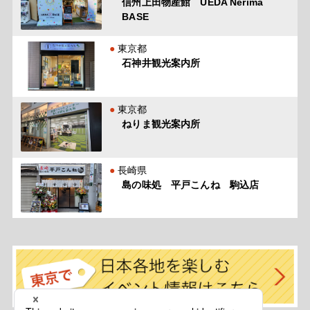
信州上田物産館 UEDA Nerima
BASE
東京都
石神井観光案内所
東京都
ねりま観光案内所
長崎県
島の味処 平戸こんね 駒込店