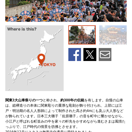
関東3大山車祭りの一つ
と称され、
約300年の伝統
を有します。自慢の山車
は、総欅造りの本体に関東彫りの重厚な彫刻が飾り付けられ、上部には江
戸・明治期の名人人形師によって制作された高さ約4mにも及ぶ大人形など
が飾られています。日本三大囃子「佐原囃子」の音を町中に響かせながら、
小江戸と呼ばれる町並みの中を家々の軒先をかすめながら進むさまは風情た
っぷりで、江戸時代の情景を彷彿とさせます。