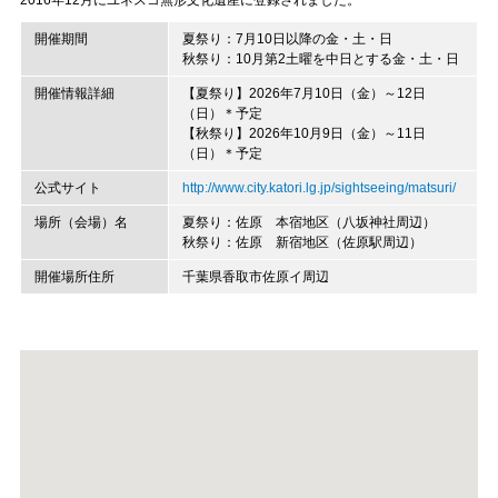
2016年12月にユネスコ無形文化遺産に登録されました。
開催期間
夏祭り：7月10日以降の金・土・日
秋祭り：10月第2土曜を中日とする金・土・日
開催情報詳細
【夏祭り】2026年7月10日（金）～12日
（日）＊予定
【秋祭り】2026年10月9日（金）～11日
（日）＊予定
公式サイト
http://www.city.katori.lg.jp/sightseeing/matsuri/
場所（会場）名
夏祭り：佐原 本宿地区（八坂神社周辺）
秋祭り：佐原 新宿地区（佐原駅周辺）
開催場所住所
千葉県香取市佐原イ周辺